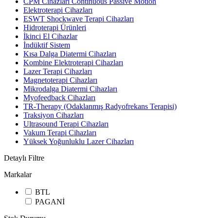
CPM Cihazları Continuous Passive Motion
Elektroterapi Cihazları
ESWT Shockwave Terapi Cihazları
Hidroterapi Ürünleri
İkinci El Cihazlar
İndüktif Sistem
Kısa Dalga Diatermi Cihazları
Kombine Elektroterapi Cihazları
Lazer Terapi Cihazları
Magnetoterapi Cihazları
Mikrodalga Diatermi Cihazları
Myofeedback Cihazları
TR-Therapy (Odaklanmış Radyofrekans Terapisi)
Traksiyon Cihazları
Ultrasound Terapi Cihazları
Vakum Terapi Cihazları
Yüksek Yoğunluklu Lazer Cihazları
Detaylı Filtre
Markalar
BTL
PAGANİ