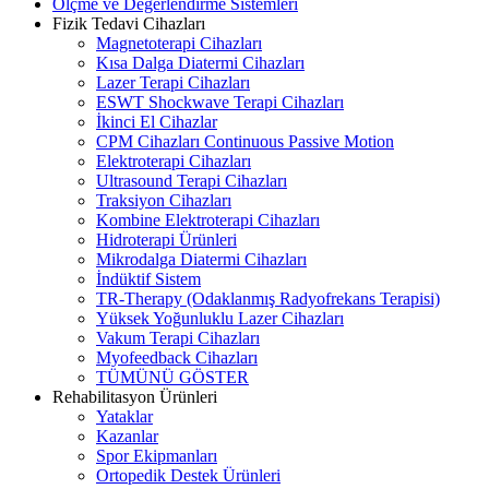
Ölçme ve Değerlendirme Sistemleri
Fizik Tedavi Cihazları
Magnetoterapi Cihazları
Kısa Dalga Diatermi Cihazları
Lazer Terapi Cihazları
ESWT Shockwave Terapi Cihazları
İkinci El Cihazlar
CPM Cihazları Continuous Passive Motion
Elektroterapi Cihazları
Ultrasound Terapi Cihazları
Traksiyon Cihazları
Kombine Elektroterapi Cihazları
Hidroterapi Ürünleri
Mikrodalga Diatermi Cihazları
İndüktif Sistem
TR-Therapy (Odaklanmış Radyofrekans Terapisi)
Yüksek Yoğunluklu Lazer Cihazları
Vakum Terapi Cihazları
Myofeedback Cihazları
TÜMÜNÜ GÖSTER
Rehabilitasyon Ürünleri
Yataklar
Kazanlar
Spor Ekipmanları
Ortopedik Destek Ürünleri