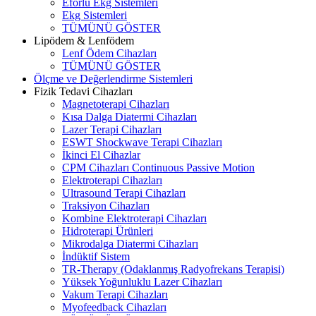
Eforlu Ekg Sistemleri
Ekg Sistemleri
TÜMÜNÜ GÖSTER
Lipödem & Lenfödem
Lenf Ödem Cihazları
TÜMÜNÜ GÖSTER
Ölçme ve Değerlendirme Sistemleri
Fizik Tedavi Cihazları
Magnetoterapi Cihazları
Kısa Dalga Diatermi Cihazları
Lazer Terapi Cihazları
ESWT Shockwave Terapi Cihazları
İkinci El Cihazlar
CPM Cihazları Continuous Passive Motion
Elektroterapi Cihazları
Ultrasound Terapi Cihazları
Traksiyon Cihazları
Kombine Elektroterapi Cihazları
Hidroterapi Ürünleri
Mikrodalga Diatermi Cihazları
İndüktif Sistem
TR-Therapy (Odaklanmış Radyofrekans Terapisi)
Yüksek Yoğunluklu Lazer Cihazları
Vakum Terapi Cihazları
Myofeedback Cihazları