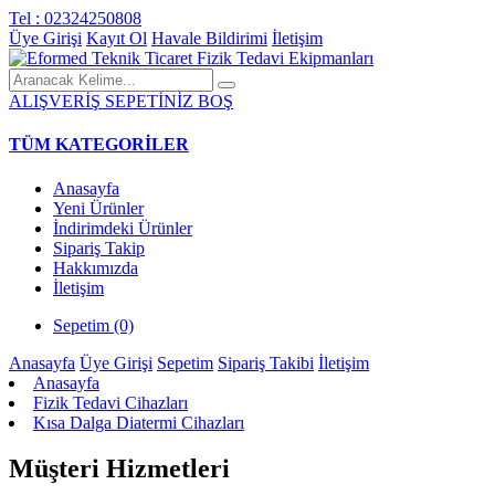
Tel : 02324250808
Üye Girişi
Kayıt Ol
Havale Bildirimi
İletişim
ALIŞVERİŞ SEPETİNİZ BOŞ
TÜM KATEGORİLER
Anasayfa
Yeni Ürünler
İndirimdeki Ürünler
Sipariş Takip
Hakkımızda
İletişim
Sepetim (0)
Anasayfa
Üye Girişi
Sepetim
Sipariş Takibi
İletişim
Anasayfa
Fizik Tedavi Cihazları
Kısa Dalga Diatermi Cihazları
Müşteri Hizmetleri